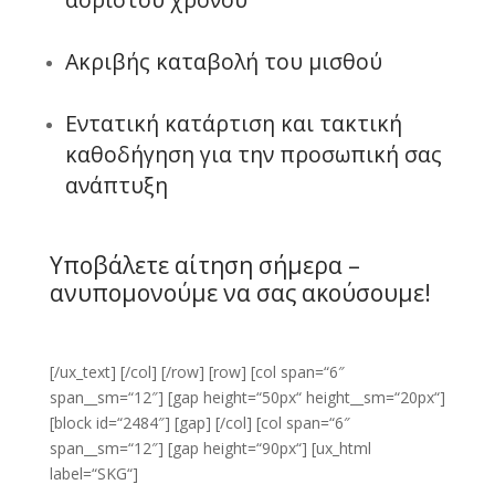
Ακριβής καταβολή του μισθού
Εντατική κατάρτιση και τακτική
καθοδήγηση για την προσωπική σας
ανάπτυξη
Υποβάλετε αίτηση σήμερα –
ανυπομονούμε να σας ακούσουμε!
[/ux_text] [/col] [/row] [row] [col span=“6″
span__sm=“12″] [gap height=“50px“ height__sm=“20px“]
[block id=“2484″] [gap] [/col] [col span=“6″
span__sm=“12″] [gap height=“90px“] [ux_html
label=“SKG“]