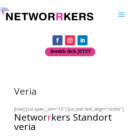
Bewirb dich JETZT
Veria
[row] [col span__sm=“12″] [ux_text text_align=“center“]
Networ
r
kers
Standort
veria