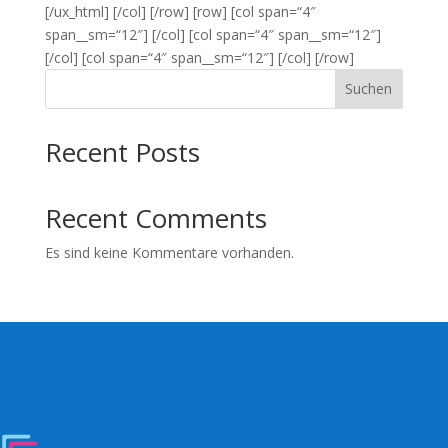
[/ux_html] [/col] [/row] [row] [col span=“4″
span__sm=“12″] [/col] [col span=“4″ span__sm=“12″]
[/col] [col span=“4″ span__sm=“12″] [/col] [/row]
Suchen
Recent Posts
Recent Comments
Es sind keine Kommentare vorhanden.